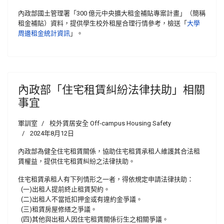
內政部國土管理署「300 億元中央擴大租金補貼專案計畫」（簡稱
租金補貼）資料，提供學生校外租屋合理行情參考，檢送「
大學
周邊租金統計資訊
」。
內政部「住宅租賃糾紛法律扶助」相關
事宜
軍訓室
校外賃居安全 Off-campus Housing Safety
2024年8月12日
內政部為健全住宅租賃關係，協助住宅租賃承租人維護其合法租
賃權益，提供住宅租賃糾紛之法律扶助。
住宅租賃承租人有下列情形之一者，得依規定申請法律扶助：
(一)出租人提前終止租賃契約。
(二)出租人不當抵扣押金或有違約金爭議。
(三)租賃房屋修繕之爭議。
(四)其他與出租人因住宅租賃關係衍生之相關爭議。