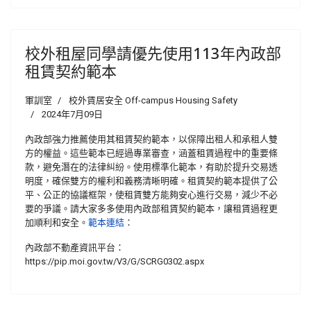
校外租屋同學請優先使用113年內政部
租賃契約範本
軍訓室
校外賃居安全 Off-campus Housing Safety
2024年7月09日
內政部強力推薦使用其租賃契約範本，以保障出租人和承租人雙
方的權益。這些範本已經過專業審查，涵蓋租賃過程中的重要條
款，避免潛在的法律糾紛。使用標準化範本，有助於提升交易透
明度，確保雙方的權利和義務清晰明確。租賃契約範本提供了公
平、公正的協議框架，使租賃雙方能夠安心進行交易，減少不必
要的爭議。請大家多多使用內政部租賃契約範本，讓租賃過程更
加順利和安全。
範本連結
：
內政部不動產資訊平台：
https://pip.moi.gov.tw/V3/G/SCRG0302.aspx