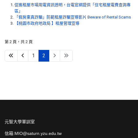
促進租屋市場用電資訊透明，台電官網提供「住宅租屋電費查詢專
區」
「假房東真詐騙」防範租屋詐騙宣導影片 Beware of Rental Scams
【桃園市政府地政局 】租屋管理宣導
第 2 頁，共 2 頁
1
2
元智大學軍訓室
信箱:MIO@saturn.yzu.edu.tw