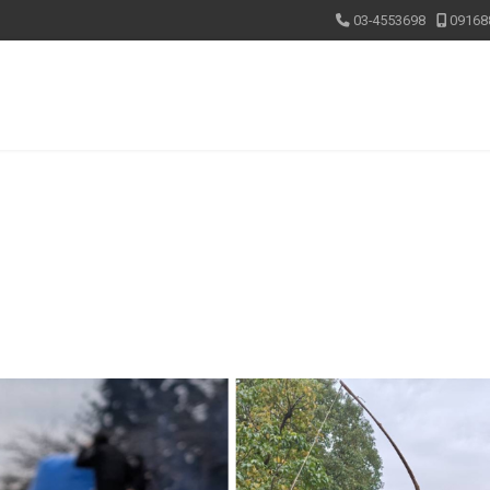
03-4553698
09168