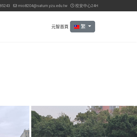
85243
mio8204@saturn.yzu.edu.tw
校安中心24H
選擇你的語言
繁
元智首頁