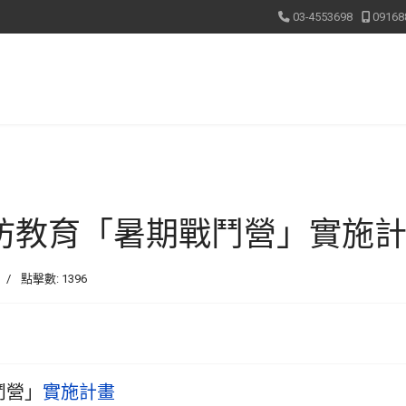
03-4553698
09168
民國防教育「暑期戰鬥營」實施
點擊數: 1396
鬥營」
實施計畫