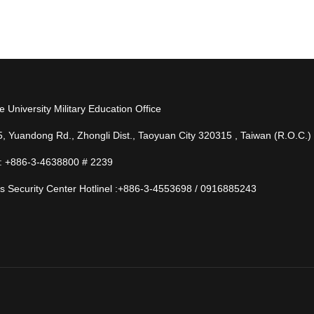
 University Military Education Office
5, Yuandong Rd., Zhongli Dist., Taoyuan City 320315 , Taiwan (R.O.C.)
: +886-3-4638800 # 2239
 Security Center Hotlinel :+886-3-4553698 / 0916885243