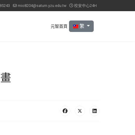
85243
mio8204@saturn.yzu.edu.tw
校安中心24H
選擇你的語言
繁
元智首頁
計畫