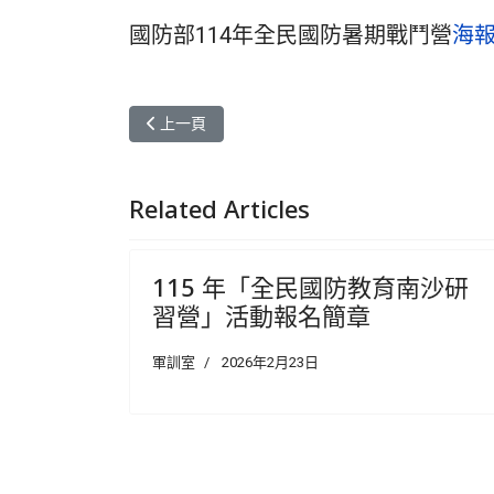
國防部114年全民國防暑期戰鬥營
海
上一篇文章: 高雄市政府教育局辦理2026校園暨
上一頁
Related Articles
115 年「全民國防教育南沙研
習營」活動報名簡章
軍訓室
2026年2月23日