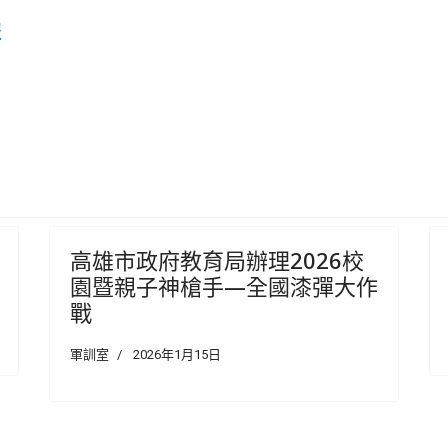
報
親子神槍手—全國漆彈大作戰
高雄市政府教育局辦理2026校
園暨親子神槍手—全國漆彈大作
戰
軍訓室
2026年1月15日